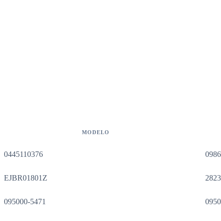
MODELO
0445110376
098
EJBR01801Z
282
095000-5471
0950