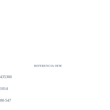
REFERENCIA OEM
6435360
31014
00-547