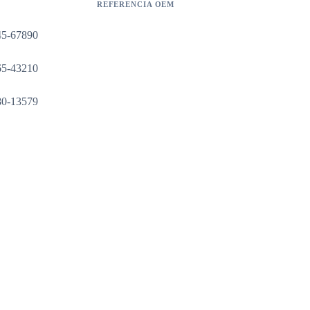
REFERENCIA OEM
45-67890
65-43210
80-13579