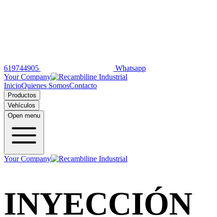
619744905
Whatsapp
Your Company
Inicio
Quienes Somos
Contacto
Productos
Vehículos
Open menu
Your Company
INYECCIÓN